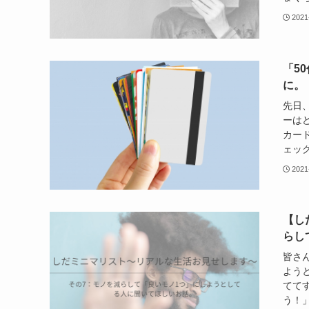
2021
「5
に。
先日
ーは
カー
ェック
2021
【し
らし
皆さ
よう
てて
う！」