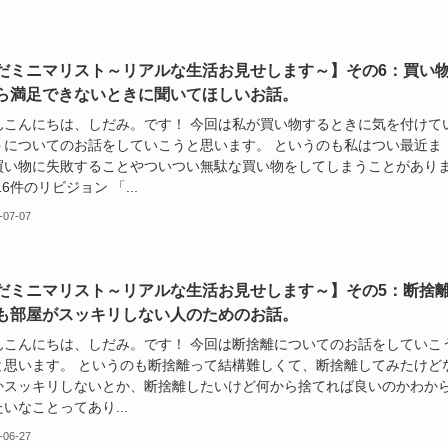
だミニマリスト～リアルな生活お見せします～】その6：買い
ら満足できないときに聞いてほしいお話。
んこんにちは、しだみ。です！ 今回は私が買い物するときに気を付けて
トについてのお話をしていこうと思います。 というのも私はつい最近ま
買い物に失敗することやついつい無駄な買い物をしてしまうことがあり
16件のリビジョン 「...
-07-07
だミニマリスト～リアルな生活お見せします～】その5：断捨
も部屋がスッキリしない人のためのお話。
んこんにちは、しだみ。です！ 今回は断捨離についてのお話をしていこ
と思います。 というのも断捨離って結構難しくて、断捨離してみたけど
かスッキリしないとか、断捨離したいけど何から捨てれば良いのかわか
いなことってあり...
-06-27