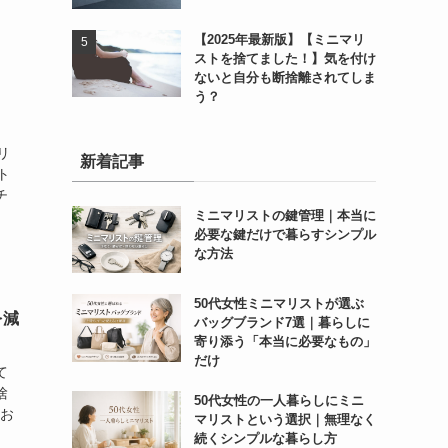
【2025年最新版】【ミニマリ
ストを捨てました！】気を付け
ないと自分も断捨離されてしま
う？
リ
新着記事
ト
チ
ミニマリストの鍵管理｜本当に
必要な鍵だけで暮らすシンプル
な方法
50代女性ミニマリストが選ぶ
を減
バッグブランド7選｜暮らしに
寄り添う「本当に必要なもの」
だけ
て
捨
50代女性の一人暮らしにミニ
買お
マリストという選択｜無理なく
続くシンプルな暮らし方