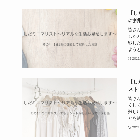
【し
に挑
皆さ
した
戦し
ようと
2021
【し
スト
皆さ
くし
難し
とを紹
2021