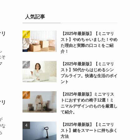
人気記事
マリ
【2025年最新版】【ミニマリ
スト】やめちゃいました！やめ
た理由と実際の口コミをご紹
し
介！
はそ
マ
【2025年最新版】【ミニマリ
スト】50代からはじめるシン
プルライフ。快適な生活のポイ
ント
【2025年最新版】ミニマリス
トにおすすめの椅子12選！ミ
マリ
ニマルデザインのものを厳選し
て紹介。
が
【2025年最新版】【ミニマリ
少な
スト】鍵をスマートに持ち歩く
ち
方法