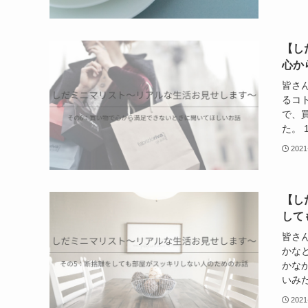
【し
心か
皆さ
るコ
で、
た。 
2021
【し
して
皆さ
かな
かな
いみた
2021