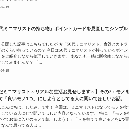
-07-19
0代ミニマリストの持ち物」ポイントカードを見直してシンプル
、公開した記事はこちらでしたが ★「50代ミニマリスト」食器とカトラ
どのくらい持っているの？ 今日は50代ミニマリストが持っているポイン
ドをご紹介しながら整理していきます。 あなたも一緒に断捨離しながら
してみませんか？ 「...
-07-15
だミニマリスト～リアルな生活お見せします～】その7：モノ
て「良いモノ1つ」にしようとしてる人に聞いてほしいお話。
んこんにちは、しだみ。です！ 今回は、ミニマリストになってモノを捨
としている人にぜひ聞いてほしい内容となっています。 特に、「モノを
すべてお気に入りのモノで統一しよう！」「○○を捨てて良いモノを1つ
なんて思ってる人は...