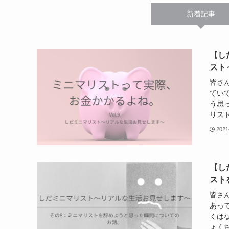
新着記事
【し
スト
皆さ
てい
う思
リスト
2021
【し
スト
皆さ
あっ
くは
ょくち