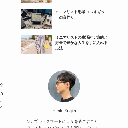
ミニマリスト思考 エレキギタ
ーの音作り
ミニマリストの生活術：節約と
貯金で豊かな人生を手に入れる
方法
？
0
。
ら
Hiroki Sugita
シンプル・スマートに日々を過ごすこと
で、ストレスのない生活を実現していま