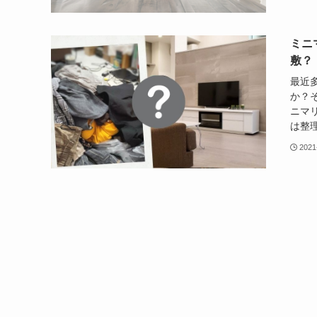
ミニ
敷？
最近
か？
ニマ
は整理
2021