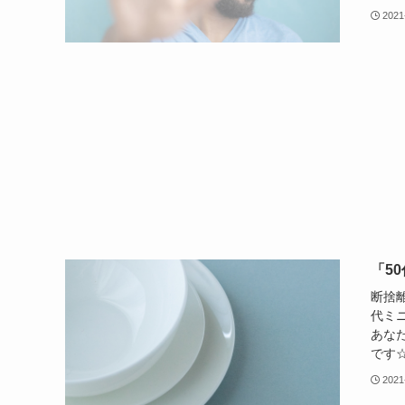
2021
「5
断捨
代ミ
あな
です☆ h
2021