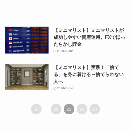
【ミニマリスト】ミニマリストが
成功しやすい資産運用。FXでほっ
たらかし貯金
2020-09-02
【ミニマリスト】実践！「捨て
る」を身に着ける～捨てられない
人へ
2020-08-14
1
...
20
21
22
23