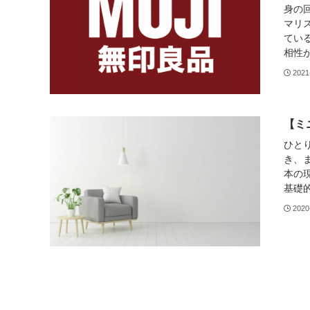
身の
マリ
てい
相性が
2021
【ミ
ひと
き、
本の
基礎的
2020