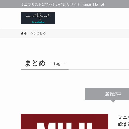
ミニマリストに特化した特別なサイト | smart life net
ホーム
まとめ
まとめ
– tag –
新着記事
ミニ
総ま