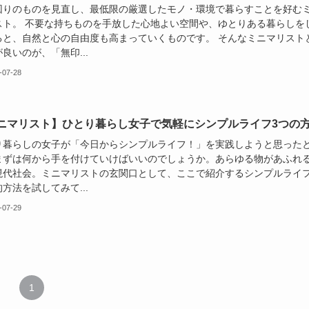
回りのものを見直し、最低限の厳選したモノ・環境で暮らすことを好む
スト。 不要な持ちものを手放した心地よい空間や、ゆとりある暮らしを
ると、自然と心の自由度も高まっていくものです。 そんなミニマリスト
良いのが、「無印...
-07-28
ニマリスト】ひとり暮らし女子で気軽にシンプルライフ3つの
り暮らしの女子が「今日からシンプルライフ！」を実践しようと思った
まずは何から手を付けていけばいいのでしょうか。あらゆる物があふれ
現代社会。ミニマリストの玄関口として、ここで紹介するシンプルライ
方法を試してみて...
-07-29
1