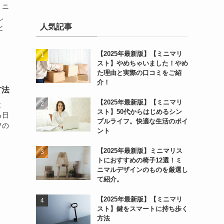
ミニ
し
人気記事
と
【2025年最新版】【ミニマリ
スト】やめちゃいました！やめ
た理由と実際の口コミをご紹
介！
方法
【2025年最新版】【ミニマリ
と
スト】50代からはじめるシン
る日
プルライフ。快適な生活のポイ
フの
ント
【2025年最新版】ミニマリス
トにおすすめの椅子12選！ミ
ニマルデザインのものを厳選し
て紹介。
【2025年最新版】【ミニマリ
スト】鍵をスマートに持ち歩く
方法