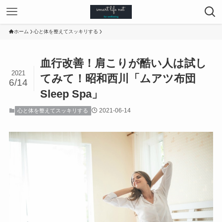
ホーム
心と体を整えてスッキリする
血行改善！肩こりが酷い人は試し
2021
てみて！昭和西川「ムアツ布団
6/14
Sleep Spa」
2021-06-14
心と体を整えてスッキリする