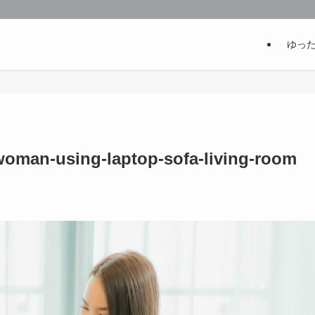
ゆっ
-woman-using-laptop-sofa-living-room