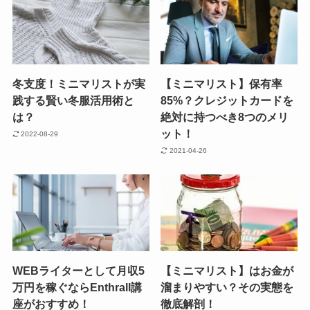
冬支度！ミニマリストが実
【ミニマリスト】保有率
践する賢い冬服活用術と
85%？クレジットカードを
は？
絶対に持つべき8つのメリ
ット！
2022-08-29
2021-04-26
WEBライターとして月収5
【ミニマリスト】はお金が
万円を稼ぐならEnthrall講
溜まりやすい？その実態を
座がおすすめ！
徹底解剖！