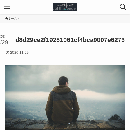
ホーム
020
d8d29ce2f19281061cf4bca9007e6273
/29
2020-11-29