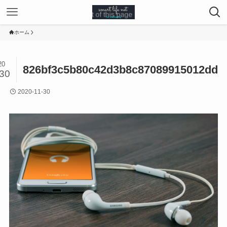
ホーム
20
826bf3c5b80c42d3b8c87089915012dd
/30
2020-11-30