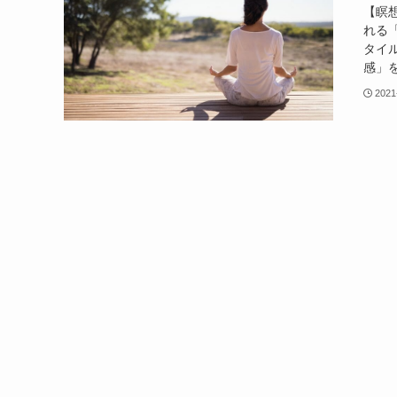
【瞑
れる
タイ
感」を
2021