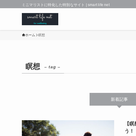
ミニマリストに特化した特別なサイト | smart life net
ホーム
瞑想
瞑想
– tag –
新着記事
【瞑
う！