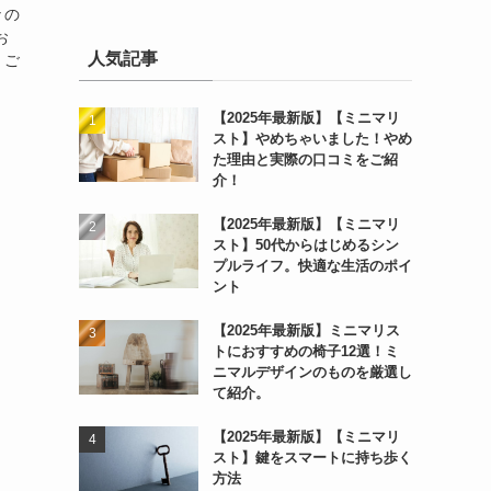
々の
お
人気記事
、ご
【2025年最新版】【ミニマリ
スト】やめちゃいました！やめ
た理由と実際の口コミをご紹
介！
【2025年最新版】【ミニマリ
スト】50代からはじめるシン
プルライフ。快適な生活のポイ
ント
【2025年最新版】ミニマリス
トにおすすめの椅子12選！ミ
ニマルデザインのものを厳選し
て紹介。
【2025年最新版】【ミニマリ
スト】鍵をスマートに持ち歩く
方法